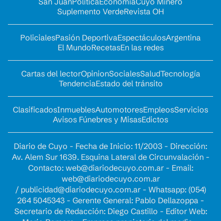
San Juan
Política
Economía
Cuyo Minero
Suplemento Verde
Revista OH
Policiales
Pasión Deportiva
Espectáculos
Argentina
El Mundo
Recetas
En las redes
Cartas del lector
Opinion
Sociales
Salud
Tecnología
Tendencia
Estado del tránsito
Clasificados
Inmuebles
Automotores
Empleos
Servicios
Avisos Fúnebres y Misas
Edictos
Diario de Cuyo - Fecha de Inicio: 11/2003 - Dirección:
Av. Alem Sur 1639. Esquina Lateral de Circunvalación -
Contacto:
web@diariodecuyo.com.ar
- Email:
web@diariodecuyo.com.ar
/
publicidad@diariodecuyo.com.ar
-
Whatsapp: (054)
264 5045343 - Gerente General: Pablo Dellazoppa -
Secretario de Redacción: Diego Castillo - Editor Web: