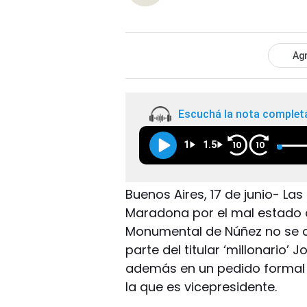
Agr
Escuchá la nota complet
1
1.5
10
10
Buenos Aires, 17 de junio- La
Maradona por el mal estado 
Monumental de Núñez no se a
parte del titular ‘millonario’ 
además en un pedido formal 
la que es vicepresidente.