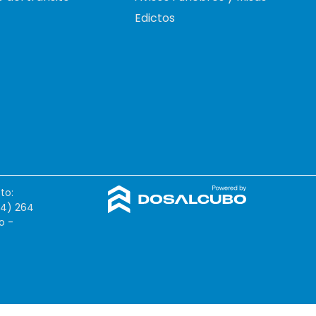
Edictos
to:
54) 264
o -