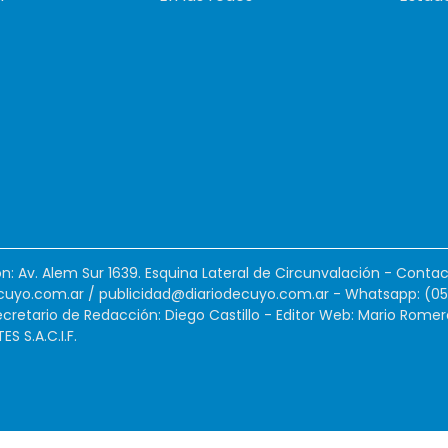
ión: Av. Alem Sur 1639. Esquina Lateral de Circunvalación - Contac
cuyo.com.ar
/
publicidad@diariodecuyo.com.ar
-
Whatsapp: (0
cretario de Redacción: Diego Castillo - Editor Web: Mario Romer
 S.A.C.I.F.