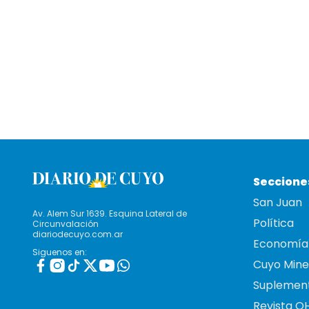
Seccione
San Juan
Av. Alem Sur 1639. Esquina Lateral de
Política
Circunvalación
diariodecuyo.com.ar
Economía
Siguenos en:
Cuyo Mine
Suplemen
Revista O