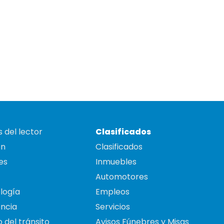
 del lector
Clasificados
on
Clasificados
es
Inmuebles
Automotores
logía
Empleos
ncia
Servicios
 del tránsito
Avisos Fúnebres y Misas