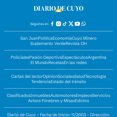
Seguinos en:
San Juan
Política
Economía
Cuyo Minero
Suplemento Verde
Revista OH
Policiales
Pasión Deportiva
Espectáculos
Argentina
El Mundo
Recetas
En las redes
Cartas del lector
Opinion
Sociales
Salud
Tecnología
Tendencia
Estado del tránsito
Clasificados
Inmuebles
Automotores
Empleos
Servicios
Avisos Fúnebres y Misas
Edictos
Diario de Cuyo - Fecha de Inicio: 11/2003 - Dirección: