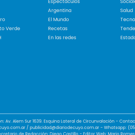
Espectáculos
Social
Argentina
Salud
ro
El Mundo
Tecno
to Verde
Recetas
Tende
H
En las redes
Estado
ión: Av. Alem Sur 1639. Esquina Lateral de Circunvalación - Contac
cuyo.com.ar
/
publicidad@diariodecuyo.com.ar
-
Whatsapp: (0
cretario de Redacción: Diego Castillo - Editor Web: Mario Romer