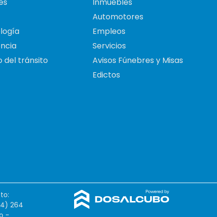
es
Inmuebles
Automotores
logía
Empleos
ncia
Servicios
 del tránsito
Avisos Fúnebres y Misas
Edictos
to:
54) 264
o -