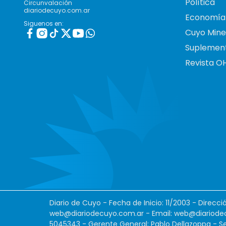
Política
Circunvalación
diariodecuyo.com.ar
Economía
Siguenos en:
Cuyo Mine
Suplemen
Revista O
Diario de Cuyo - Fecha de Inicio: 11/2003 - Direcc
web@diariodecuyo.com.ar
- Email:
web@diariode
5045343 - Gerente General: Pablo Dellazoppa - Se