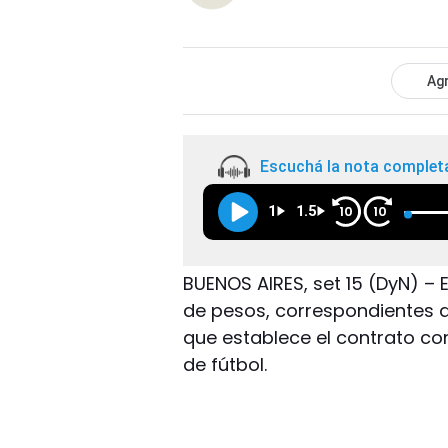
Agr
Escuchá la nota complet
1
1.5
10
10
BUENOS AIRES, set 15 (DyN) – 
de pesos, correspondientes a
que establece el contrato con
de fútbol.