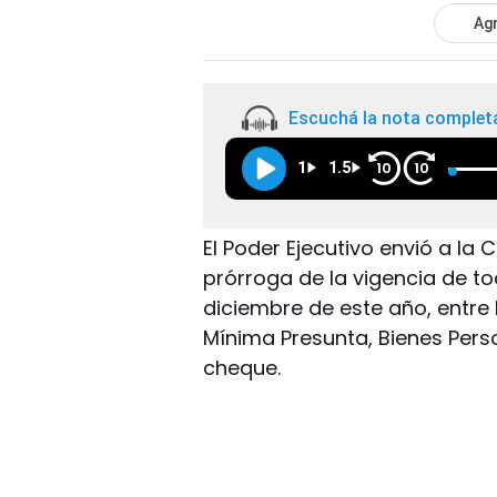
Agr
Escuchá la nota complet
1
1.5
10
10
El Poder Ejecutivo envió a l
prórroga de la vigencia de t
diciembre de este año, entr
Mínima Presunta, Bienes Pers
cheque.