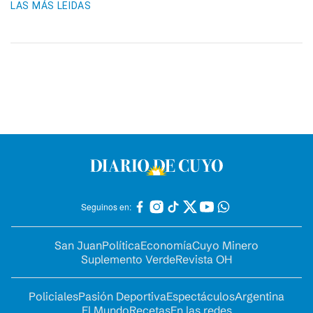
LAS MÁS LEIDAS
Seguinos en:
San Juan
Política
Economía
Cuyo Minero
Suplemento Verde
Revista OH
Policiales
Pasión Deportiva
Espectáculos
Argentina
El Mundo
Recetas
En las redes