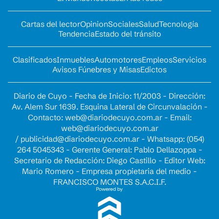
Cartas del lector
Opinion
Sociales
Salud
Tecnología
Tendencia
Estado del tránsito
Clasificados
Inmuebles
Automotores
Empleos
Servicios
Avisos Fúnebres y Misas
Edictos
Diario de Cuyo - Fecha de Inicio: 11/2003 - Dirección:
Av. Alem Sur 1639. Esquina Lateral de Circunvalación -
Contacto:
web@diariodecuyo.com.ar
- Email:
web@diariodecuyo.com.ar
/
publicidad@diariodecuyo.com.ar
-
Whatsapp: (054)
264 5045343 - Gerente General: Pablo Dellazoppa -
Secretario de Redacción: Diego Castillo - Editor Web:
Mario Romero - Empresa propietaria del medio -
FRANCISCO MONTES S.A.C.I.F.