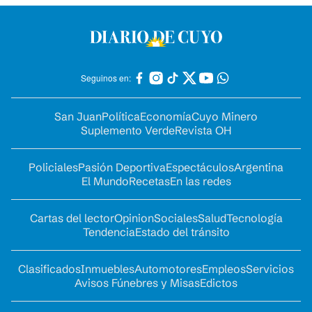
Seguinos en:
San Juan
Política
Economía
Cuyo Minero
Suplemento Verde
Revista OH
Policiales
Pasión Deportiva
Espectáculos
Argentina
El Mundo
Recetas
En las redes
Cartas del lector
Opinion
Sociales
Salud
Tecnología
Tendencia
Estado del tránsito
Clasificados
Inmuebles
Automotores
Empleos
Servicios
Avisos Fúnebres y Misas
Edictos