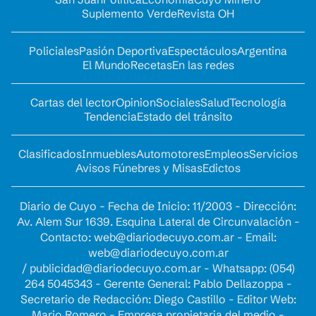
Suplemento Verde
Revista OH
Policiales
Pasión Deportiva
Espectáculos
Argentina
El Mundo
Recetas
En las redes
Cartas del lector
Opinion
Sociales
Salud
Tecnología
Tendencia
Estado del tránsito
Clasificados
Inmuebles
Automotores
Empleos
Servicios
Avisos Fúnebres y Misas
Edictos
Diario de Cuyo - Fecha de Inicio: 11/2003 - Dirección:
Av. Alem Sur 1639. Esquina Lateral de Circunvalación -
Contacto:
web@diariodecuyo.com.ar
- Email:
web@diariodecuyo.com.ar
/
publicidad@diariodecuyo.com.ar
-
Whatsapp: (054)
264 5045343 - Gerente General: Pablo Dellazoppa -
Secretario de Redacción: Diego Castillo - Editor Web:
Mario Romero - Empresa propietaria del medio -