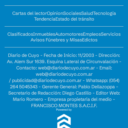
Cartas del lector
Opinion
Sociales
Salud
Tecnología
Tendencia
Estado del tránsito
Clasificados
Inmuebles
Automotores
Empleos
Servicios
Avisos Fúnebres y Misas
Edictos
Diario de Cuyo - Fecha de Inicio: 11/2003 - Dirección:
Av. Alem Sur 1639. Esquina Lateral de Circunvalación -
Contacto:
web@diariodecuyo.com.ar
- Email:
web@diariodecuyo.com.ar
/
publicidad@diariodecuyo.com.ar
-
Whatsapp: (054)
264 5045343 - Gerente General: Pablo Dellazoppa -
Secretario de Redacción: Diego Castillo - Editor Web:
Mario Romero - Empresa propietaria del medio -
FRANCISCO MONTES S.A.C.I.F.