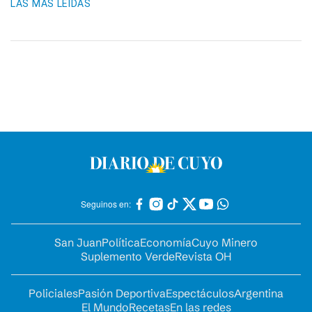
LAS MÁS LEIDAS
Seguinos en:
San Juan
Política
Economía
Cuyo Minero
Suplemento Verde
Revista OH
Policiales
Pasión Deportiva
Espectáculos
Argentina
El Mundo
Recetas
En las redes