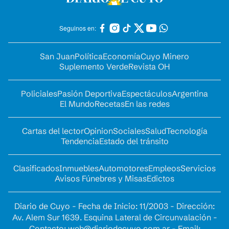
Seguinos en:
San Juan
Política
Economía
Cuyo Minero
Suplemento Verde
Revista OH
Policiales
Pasión Deportiva
Espectáculos
Argentina
El Mundo
Recetas
En las redes
Cartas del lector
Opinion
Sociales
Salud
Tecnología
Tendencia
Estado del tránsito
Clasificados
Inmuebles
Automotores
Empleos
Servicios
Avisos Fúnebres y Misas
Edictos
Diario de Cuyo - Fecha de Inicio: 11/2003 - Dirección:
Av. Alem Sur 1639. Esquina Lateral de Circunvalación -
Contacto:
web@diariodecuyo.com.ar
- Email: