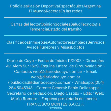
Policiales
Pasión Deportiva
Espectáculos
Argentina
El Mundo
Recetas
En las redes
Cartas del lector
Opinion
Sociales
Salud
Tecnología
Tendencia
Estado del tránsito
Clasificados
Inmuebles
Automotores
Empleos
Servicios
Avisos Fúnebres y Misas
Edictos
Diario de Cuyo - Fecha de Inicio: 11/2003 - Dirección:
Av. Alem Sur 1639. Esquina Lateral de Circunvalación -
Contacto:
web@diariodecuyo.com.ar
- Email:
web@diariodecuyo.com.ar
/
publicidad@diariodecuyo.com.ar
-
Whatsapp: (054)
264 5045343 - Gerente General: Pablo Dellazoppa -
Secretario de Redacción: Diego Castillo - Editor Web:
Mario Romero - Empresa propietaria del medio -
FRANCISCO MONTES S.A.C.I.F.