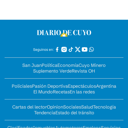
Seguinos en:
San Juan
Política
Economía
Cuyo Minero
Suplemento Verde
Revista OH
Policiales
Pasión Deportiva
Espectáculos
Argentina
El Mundo
Recetas
En las redes
Cartas del lector
Opinion
Sociales
Salud
Tecnología
Tendencia
Estado del tránsito
Clasificados
Inmuebles
Automotores
Empleos
Servicios