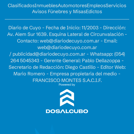
Clasificados
Inmuebles
Automotores
Empleos
Servicios
Avisos Fúnebres y Misas
Edictos
Diario de Cuyo - Fecha de Inicio: 11/2003 - Dirección:
Av. Alem Sur 1639. Esquina Lateral de Circunvalación -
Contacto:
web@diariodecuyo.com.ar
- Email:
web@diariodecuyo.com.ar
/
publicidad@diariodecuyo.com.ar
-
Whatsapp: (054)
264 5045343 - Gerente General: Pablo Dellazoppa -
Secretario de Redacción: Diego Castillo - Editor Web:
Mario Romero - Empresa propietaria del medio -
FRANCISCO MONTES S.A.C.I.F.