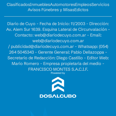
Clasificados
Inmuebles
Automotores
Empleos
Servicios
Avisos Fúnebres y Misas
Edictos
Diario de Cuyo - Fecha de Inicio: 11/2003 - Dirección:
Av. Alem Sur 1639. Esquina Lateral de Circunvalación -
Contacto:
web@diariodecuyo.com.ar
- Email:
web@diariodecuyo.com.ar
/
publicidad@diariodecuyo.com.ar
-
Whatsapp: (054)
264 5045343 - Gerente General: Pablo Dellazoppa -
Secretario de Redacción: Diego Castillo - Editor Web:
Mario Romero - Empresa propietaria del medio -
FRANCISCO MONTES S.A.C.I.F.