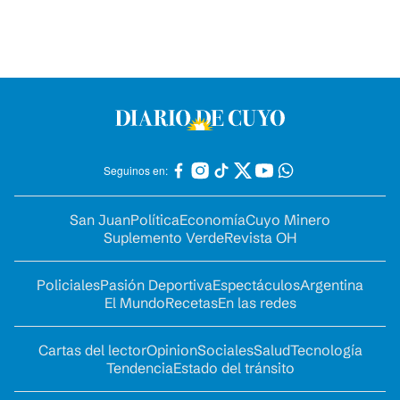
Seguinos en:
San Juan
Política
Economía
Cuyo Minero
Suplemento Verde
Revista OH
Policiales
Pasión Deportiva
Espectáculos
Argentina
El Mundo
Recetas
En las redes
Cartas del lector
Opinion
Sociales
Salud
Tecnología
Tendencia
Estado del tránsito