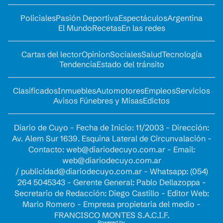
Policiales
Pasión Deportiva
Espectáculos
Argentina
El Mundo
Recetas
En las redes
Cartas del lector
Opinion
Sociales
Salud
Tecnología
Tendencia
Estado del tránsito
Clasificados
Inmuebles
Automotores
Empleos
Servicios
Avisos Fúnebres y Misas
Edictos
Diario de Cuyo - Fecha de Inicio: 11/2003 - Dirección:
Av. Alem Sur 1639. Esquina Lateral de Circunvalación -
Contacto:
web@diariodecuyo.com.ar
- Email:
web@diariodecuyo.com.ar
/
publicidad@diariodecuyo.com.ar
-
Whatsapp: (054)
264 5045343 - Gerente General: Pablo Dellazoppa -
Secretario de Redacción: Diego Castillo - Editor Web:
Mario Romero - Empresa propietaria del medio -
FRANCISCO MONTES S.A.C.I.F.