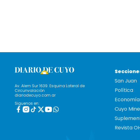
Seccione
San Juan
Av. Alem Sur 1639. Esquina Lateral de
Política
Circunvalación
diariodecuyo.com.ar
Economía
Siguenos en:
Cuyo Mine
Suplemen
Revista O