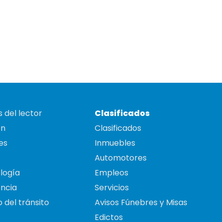
 del lector
Clasificados
on
Clasificados
es
Inmuebles
Automotores
logía
Empleos
ncia
Servicios
 del tránsito
Avisos Fúnebres y Misas
Edictos