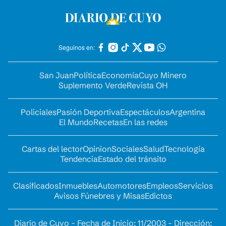
Seguinos en:
San Juan
Política
Economía
Cuyo Minero
Suplemento Verde
Revista OH
Policiales
Pasión Deportiva
Espectáculos
Argentina
El Mundo
Recetas
En las redes
Cartas del lector
Opinion
Sociales
Salud
Tecnología
Tendencia
Estado del tránsito
Clasificados
Inmuebles
Automotores
Empleos
Servicios
Avisos Fúnebres y Misas
Edictos
Diario de Cuyo - Fecha de Inicio: 11/2003 - Dirección: