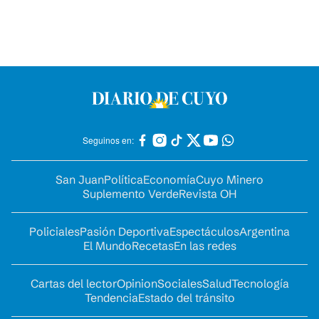
Seguinos en:
San Juan
Política
Economía
Cuyo Minero
Suplemento Verde
Revista OH
Policiales
Pasión Deportiva
Espectáculos
Argentina
El Mundo
Recetas
En las redes
Cartas del lector
Opinion
Sociales
Salud
Tecnología
Tendencia
Estado del tránsito