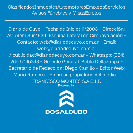
Clasificados
Inmuebles
Automotores
Empleos
Servicios
Avisos Fúnebres y Misas
Edictos
Diario de Cuyo - Fecha de Inicio: 11/2003 - Dirección:
Av. Alem Sur 1639. Esquina Lateral de Circunvalación -
Contacto:
web@diariodecuyo.com.ar
- Email:
web@diariodecuyo.com.ar
/
publicidad@diariodecuyo.com.ar
-
Whatsapp: (054)
264 5045343 - Gerente General: Pablo Dellazoppa -
Secretario de Redacción: Diego Castillo - Editor Web:
Mario Romero - Empresa propietaria del medio -
FRANCISCO MONTES S.A.C.I.F.