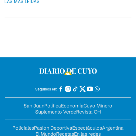
LAS MÁS LEIDAS
Seguinos en:
San Juan
Política
Economía
Cuyo Minero
Suplemento Verde
Revista OH
Policiales
Pasión Deportiva
Espectáculos
Argentina
El Mundo
Recetas
En las redes