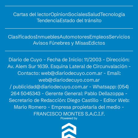
Cartas del lector
Opinion
Sociales
Salud
Tecnología
Tendencia
Estado del tránsito
Clasificados
Inmuebles
Automotores
Empleos
Servicios
Avisos Fúnebres y Misas
Edictos
Diario de Cuyo - Fecha de Inicio: 11/2003 - Dirección:
Av. Alem Sur 1639. Esquina Lateral de Circunvalación -
Contacto:
web@diariodecuyo.com.ar
- Email:
web@diariodecuyo.com.ar
/
publicidad@diariodecuyo.com.ar
-
Whatsapp: (054)
264 5045343 - Gerente General: Pablo Dellazoppa -
Secretario de Redacción: Diego Castillo - Editor Web:
Mario Romero - Empresa propietaria del medio -
FRANCISCO MONTES S.A.C.I.F.