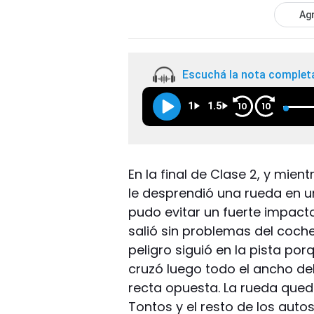
Agr
Escuchá la nota complet
1
1.5
10
10
En la final de Clase 2, y mien
le desprendió una rueda en un s
pudo evitar un fuerte impact
salió sin problemas del coch
peligro siguió en la pista po
cruzó luego todo el ancho de
recta opuesta. La rueda quedó
Tontos y el resto de los auto