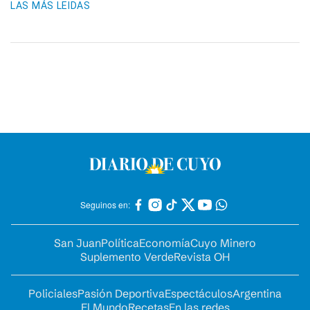
LAS MÁS LEIDAS
Seguinos en:
San Juan
Política
Economía
Cuyo Minero
Suplemento Verde
Revista OH
Policiales
Pasión Deportiva
Espectáculos
Argentina
El Mundo
Recetas
En las redes