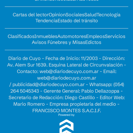
Cartas del lector
Opinion
Sociales
Salud
Tecnología
Tendencia
Estado del tránsito
Clasificados
Inmuebles
Automotores
Empleos
Servicios
Avisos Fúnebres y Misas
Edictos
Diario de Cuyo - Fecha de Inicio: 11/2003 - Dirección:
Av. Alem Sur 1639. Esquina Lateral de Circunvalación -
Contacto:
web@diariodecuyo.com.ar
- Email:
web@diariodecuyo.com.ar
/
publicidad@diariodecuyo.com.ar
-
Whatsapp: (054)
264 5045343 - Gerente General: Pablo Dellazoppa -
Secretario de Redacción: Diego Castillo - Editor Web:
Mario Romero - Empresa propietaria del medio -
FRANCISCO MONTES S.A.C.I.F.