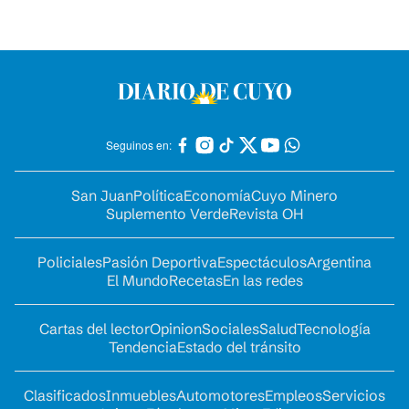
Seguinos en:
San Juan
Política
Economía
Cuyo Minero
Suplemento Verde
Revista OH
Policiales
Pasión Deportiva
Espectáculos
Argentina
El Mundo
Recetas
En las redes
Cartas del lector
Opinion
Sociales
Salud
Tecnología
Tendencia
Estado del tránsito
Clasificados
Inmuebles
Automotores
Empleos
Servicios