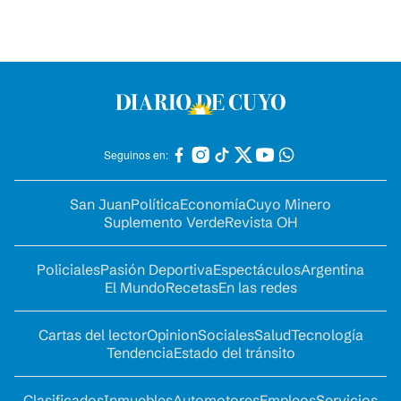
Seguinos en:
San Juan
Política
Economía
Cuyo Minero
Suplemento Verde
Revista OH
Policiales
Pasión Deportiva
Espectáculos
Argentina
El Mundo
Recetas
En las redes
Cartas del lector
Opinion
Sociales
Salud
Tecnología
Tendencia
Estado del tránsito
Clasificados
Inmuebles
Automotores
Empleos
Servicios