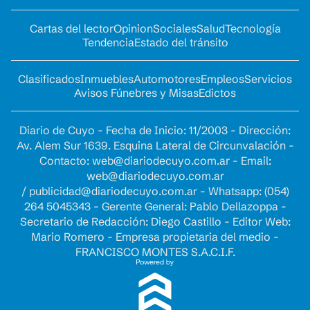
Cartas del lector
Opinion
Sociales
Salud
Tecnología
Tendencia
Estado del tránsito
Clasificados
Inmuebles
Automotores
Empleos
Servicios
Avisos Fúnebres y Misas
Edictos
Diario de Cuyo - Fecha de Inicio: 11/2003 - Dirección:
Av. Alem Sur 1639. Esquina Lateral de Circunvalación -
Contacto:
web@diariodecuyo.com.ar
- Email:
web@diariodecuyo.com.ar
/
publicidad@diariodecuyo.com.ar
-
Whatsapp: (054)
264 5045343 - Gerente General: Pablo Dellazoppa -
Secretario de Redacción: Diego Castillo - Editor Web:
Mario Romero - Empresa propietaria del medio -
FRANCISCO MONTES S.A.C.I.F.