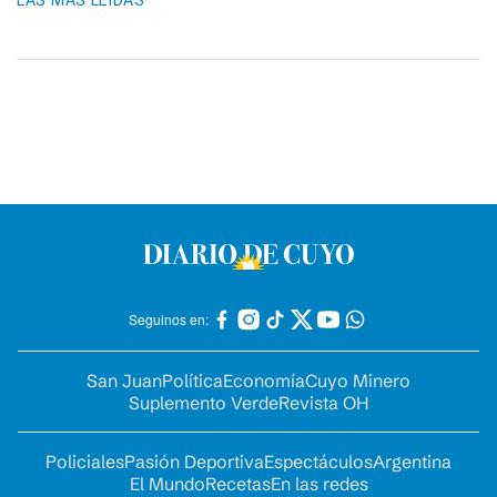
LAS MÁS LEIDAS
Seguinos en:
San Juan
Política
Economía
Cuyo Minero
Suplemento Verde
Revista OH
Policiales
Pasión Deportiva
Espectáculos
Argentina
El Mundo
Recetas
En las redes