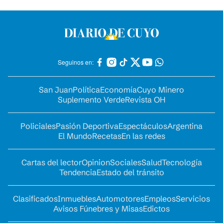
Seguinos en:
San Juan
Política
Economía
Cuyo Minero
Suplemento Verde
Revista OH
Policiales
Pasión Deportiva
Espectáculos
Argentina
El Mundo
Recetas
En las redes
Cartas del lector
Opinion
Sociales
Salud
Tecnología
Tendencia
Estado del tránsito
Clasificados
Inmuebles
Automotores
Empleos
Servicios
Avisos Fúnebres y Misas
Edictos