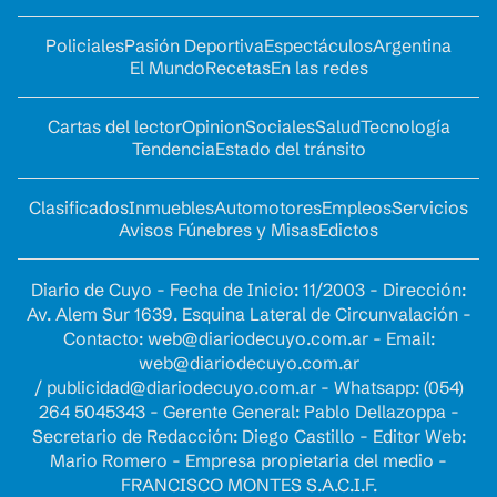
Policiales
Pasión Deportiva
Espectáculos
Argentina
El Mundo
Recetas
En las redes
Cartas del lector
Opinion
Sociales
Salud
Tecnología
Tendencia
Estado del tránsito
Clasificados
Inmuebles
Automotores
Empleos
Servicios
Avisos Fúnebres y Misas
Edictos
Diario de Cuyo - Fecha de Inicio: 11/2003 - Dirección:
Av. Alem Sur 1639. Esquina Lateral de Circunvalación -
Contacto:
web@diariodecuyo.com.ar
- Email:
web@diariodecuyo.com.ar
/
publicidad@diariodecuyo.com.ar
-
Whatsapp: (054)
264 5045343 - Gerente General: Pablo Dellazoppa -
Secretario de Redacción: Diego Castillo - Editor Web:
Mario Romero - Empresa propietaria del medio -
FRANCISCO MONTES S.A.C.I.F.