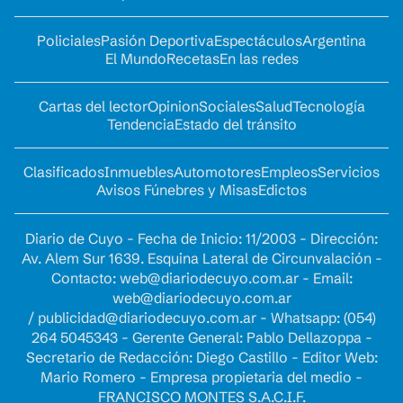
Policiales
Pasión Deportiva
Espectáculos
Argentina
El Mundo
Recetas
En las redes
Cartas del lector
Opinion
Sociales
Salud
Tecnología
Tendencia
Estado del tránsito
Clasificados
Inmuebles
Automotores
Empleos
Servicios
Avisos Fúnebres y Misas
Edictos
Diario de Cuyo - Fecha de Inicio: 11/2003 - Dirección:
Av. Alem Sur 1639. Esquina Lateral de Circunvalación -
Contacto:
web@diariodecuyo.com.ar
- Email:
web@diariodecuyo.com.ar
/
publicidad@diariodecuyo.com.ar
-
Whatsapp: (054)
264 5045343 - Gerente General: Pablo Dellazoppa -
Secretario de Redacción: Diego Castillo - Editor Web:
Mario Romero - Empresa propietaria del medio -
FRANCISCO MONTES S.A.C.I.F.