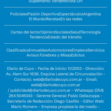
Suplemento Verde
Revista OH
Policiales
Pasión Deportiva
Espectáculos
Argentina
El Mundo
Recetas
En las redes
Cartas del lector
Opinion
Sociales
Salud
Tecnología
Tendencia
Estado del tránsito
Clasificados
Inmuebles
Automotores
Empleos
Servicios
Avisos Fúnebres y Misas
Edictos
Diario de Cuyo - Fecha de Inicio: 11/2003 - Dirección:
Av. Alem Sur 1639. Esquina Lateral de Circunvalación -
Contacto:
web@diariodecuyo.com.ar
- Email:
web@diariodecuyo.com.ar
/
publicidad@diariodecuyo.com.ar
-
Whatsapp: (054)
264 5045343 - Gerente General: Pablo Dellazoppa -
Secretario de Redacción: Diego Castillo - Editor Web:
Mario Romero - Empresa propietaria del medio -