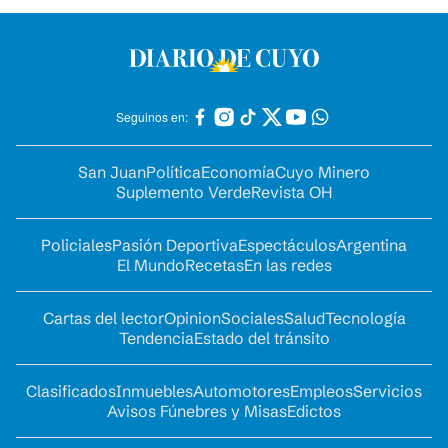
Seguinos en:
San Juan
Política
Economía
Cuyo Minero
Suplemento Verde
Revista OH
Policiales
Pasión Deportiva
Espectáculos
Argentina
El Mundo
Recetas
En las redes
Cartas del lector
Opinion
Sociales
Salud
Tecnología
Tendencia
Estado del tránsito
Clasificados
Inmuebles
Automotores
Empleos
Servicios
Avisos Fúnebres y Misas
Edictos