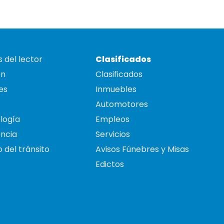
 del lector
Clasificados
on
Clasificados
es
Inmuebles
Automotores
logía
Empleos
ncia
Servicios
 del tránsito
Avisos Fúnebres y Misas
Edictos