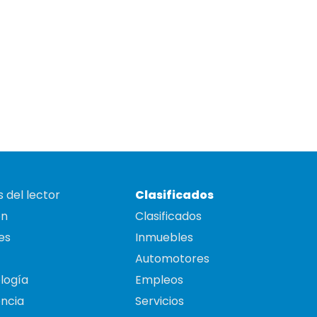
 del lector
Clasificados
on
Clasificados
es
Inmuebles
Automotores
logía
Empleos
ncia
Servicios