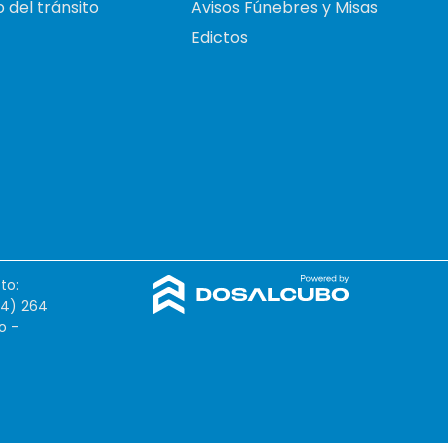
 del tránsito
Avisos Fúnebres y Misas
Edictos
to:
54) 264
o -