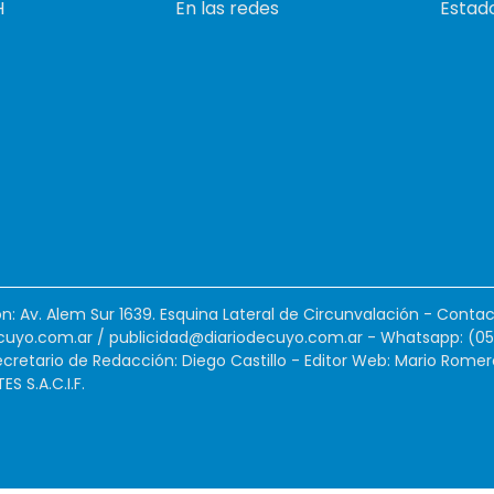
H
En las redes
Estado
ión: Av. Alem Sur 1639. Esquina Lateral de Circunvalación - Contac
cuyo.com.ar
/
publicidad@diariodecuyo.com.ar
-
Whatsapp: (0
cretario de Redacción: Diego Castillo - Editor Web: Mario Romer
 S.A.C.I.F.