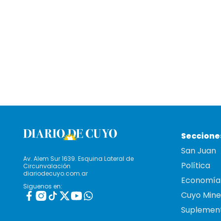
Seccione
San Juan
Av. Alem Sur 1639. Esquina Lateral de
Política
Circunvalación
diariodecuyo.com.ar
Economía
Siguenos en:
Cuyo Mine
Suplemen