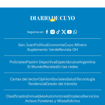
Seguinos en:
San Juan
Política
Economía
Cuyo Minero
Suplemento Verde
Revista OH
Policiales
Pasión Deportiva
Espectáculos
Argentina
El Mundo
Recetas
En las redes
Cartas del lector
Opinion
Sociales
Salud
Tecnología
Tendencia
Estado del tránsito
Clasificados
Inmuebles
Automotores
Empleos
Servicios
Avisos Fúnebres y Misas
Edictos