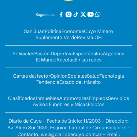
Seguinos en:
San Juan
Política
Economía
Cuyo Minero
Suplemento Verde
Revista OH
Policiales
Pasión Deportiva
Espectáculos
Argentina
El Mundo
Recetas
En las redes
Cartas del lector
Opinion
Sociales
Salud
Tecnología
Tendencia
Estado del tránsito
Clasificados
Inmuebles
Automotores
Empleos
Servicios
Avisos Fúnebres y Misas
Edictos
Diario de Cuyo - Fecha de Inicio: 11/2003 - Dirección:
Av. Alem Sur 1639. Esquina Lateral de Circunvalación -
Contacto:
web@diariodecuyo.com.ar
- Email: