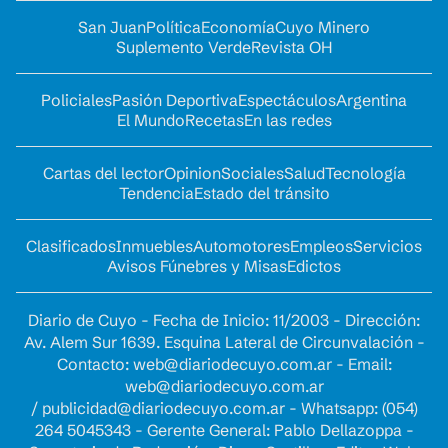
San Juan
Política
Economía
Cuyo Minero
Suplemento Verde
Revista OH
Policiales
Pasión Deportiva
Espectáculos
Argentina
El Mundo
Recetas
En las redes
Cartas del lector
Opinion
Sociales
Salud
Tecnología
Tendencia
Estado del tránsito
Clasificados
Inmuebles
Automotores
Empleos
Servicios
Avisos Fúnebres y Misas
Edictos
Diario de Cuyo - Fecha de Inicio: 11/2003 - Dirección:
Av. Alem Sur 1639. Esquina Lateral de Circunvalación -
Contacto:
web@diariodecuyo.com.ar
- Email:
web@diariodecuyo.com.ar
/
publicidad@diariodecuyo.com.ar
-
Whatsapp: (054)
264 5045343 - Gerente General: Pablo Dellazoppa -