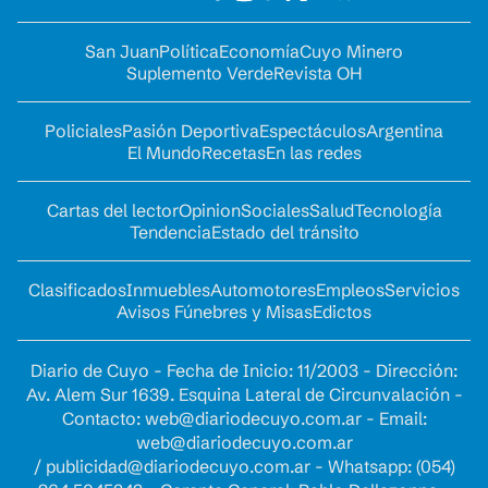
San Juan
Política
Economía
Cuyo Minero
Suplemento Verde
Revista OH
Policiales
Pasión Deportiva
Espectáculos
Argentina
El Mundo
Recetas
En las redes
Cartas del lector
Opinion
Sociales
Salud
Tecnología
Tendencia
Estado del tránsito
Clasificados
Inmuebles
Automotores
Empleos
Servicios
Avisos Fúnebres y Misas
Edictos
Diario de Cuyo - Fecha de Inicio: 11/2003 - Dirección:
Av. Alem Sur 1639. Esquina Lateral de Circunvalación -
Contacto:
web@diariodecuyo.com.ar
- Email:
web@diariodecuyo.com.ar
/
publicidad@diariodecuyo.com.ar
-
Whatsapp: (054)