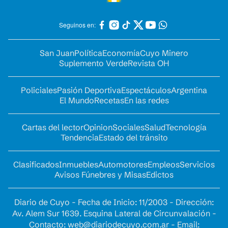
Seguinos en:
San Juan
Política
Economía
Cuyo Minero
Suplemento Verde
Revista OH
Policiales
Pasión Deportiva
Espectáculos
Argentina
El Mundo
Recetas
En las redes
Cartas del lector
Opinion
Sociales
Salud
Tecnología
Tendencia
Estado del tránsito
Clasificados
Inmuebles
Automotores
Empleos
Servicios
Avisos Fúnebres y Misas
Edictos
Diario de Cuyo - Fecha de Inicio: 11/2003 - Dirección:
Av. Alem Sur 1639. Esquina Lateral de Circunvalación -
Contacto:
web@diariodecuyo.com.ar
- Email: