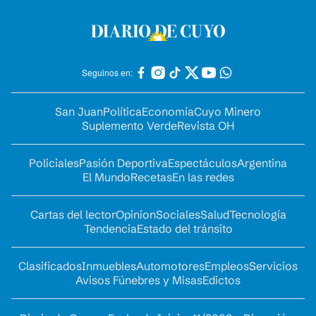
Seguinos en:
San Juan
Política
Economía
Cuyo Minero
Suplemento Verde
Revista OH
Policiales
Pasión Deportiva
Espectáculos
Argentina
El Mundo
Recetas
En las redes
Cartas del lector
Opinion
Sociales
Salud
Tecnología
Tendencia
Estado del tránsito
Clasificados
Inmuebles
Automotores
Empleos
Servicios
Avisos Fúnebres y Misas
Edictos