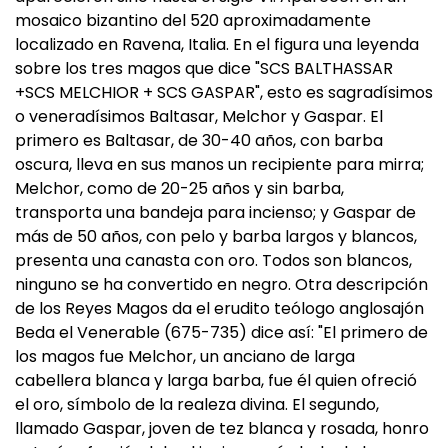
mosaico bizantino del 520 aproximadamente
localizado en Ravena, Italia. En el figura una leyenda
sobre los tres magos que dice "SCS BALTHASSAR
+SCS MELCHIOR + SCS GASPAR", esto es sagradísimos
o veneradísimos Baltasar, Melchor y Gaspar. El
primero es Baltasar, de 30-40 años, con barba
oscura, lleva en sus manos un recipiente para mirra;
Melchor, como de 20-25 años y sin barba,
transporta una bandeja para incienso; y Gaspar de
más de 50 años, con pelo y barba largos y blancos,
presenta una canasta con oro. Todos son blancos,
ninguno se ha convertido en negro. Otra descripción
de los Reyes Magos da el erudito teólogo anglosajón
Beda el Venerable (675-735) dice así: "El primero de
los magos fue Melchor, un anciano de larga
cabellera blanca y larga barba, fue él quien ofreció
el oro, símbolo de la realeza divina. El segundo,
llamado Gaspar, joven de tez blanca y rosada, honro