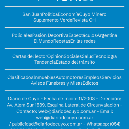
San Juan
Política
Economía
Cuyo Minero
Suplemento Verde
Revista OH
Policiales
Pasión Deportiva
Espectáculos
Argentina
El Mundo
Recetas
En las redes
Cartas del lector
Opinion
Sociales
Salud
Tecnología
Tendencia
Estado del tránsito
Clasificados
Inmuebles
Automotores
Empleos
Servicios
Avisos Fúnebres y Misas
Edictos
Diario de Cuyo - Fecha de Inicio: 11/2003 - Dirección:
Av. Alem Sur 1639. Esquina Lateral de Circunvalación -
Contacto:
web@diariodecuyo.com.ar
- Email:
web@diariodecuyo.com.ar
/
publicidad@diariodecuyo.com.ar
-
Whatsapp: (054)