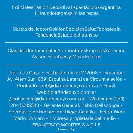
Policiales
Pasión Deportiva
Espectáculos
Argentina
El Mundo
Recetas
En las redes
Cartas del lector
Opinion
Sociales
Salud
Tecnología
Tendencia
Estado del tránsito
Clasificados
Inmuebles
Automotores
Empleos
Servicios
Avisos Fúnebres y Misas
Edictos
Diario de Cuyo - Fecha de Inicio: 11/2003 - Dirección:
Av. Alem Sur 1639. Esquina Lateral de Circunvalación -
Contacto:
web@diariodecuyo.com.ar
- Email:
web@diariodecuyo.com.ar
/
publicidad@diariodecuyo.com.ar
-
Whatsapp: (054)
264 5045343 - Gerente General: Pablo Dellazoppa -
Secretario de Redacción: Diego Castillo - Editor Web:
Mario Romero - Empresa propietaria del medio -
FRANCISCO MONTES S.A.C.I.F.