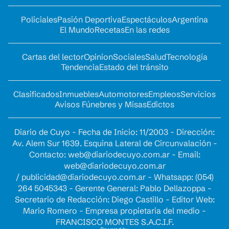
Policiales
Pasión Deportiva
Espectáculos
Argentina
El Mundo
Recetas
En las redes
Cartas del lector
Opinion
Sociales
Salud
Tecnología
Tendencia
Estado del tránsito
Clasificados
Inmuebles
Automotores
Empleos
Servicios
Avisos Fúnebres y Misas
Edictos
Diario de Cuyo - Fecha de Inicio: 11/2003 - Dirección:
Av. Alem Sur 1639. Esquina Lateral de Circunvalación -
Contacto:
web@diariodecuyo.com.ar
- Email:
web@diariodecuyo.com.ar
/
publicidad@diariodecuyo.com.ar
-
Whatsapp: (054)
264 5045343 - Gerente General: Pablo Dellazoppa -
Secretario de Redacción: Diego Castillo - Editor Web:
Mario Romero - Empresa propietaria del medio -
FRANCISCO MONTES S.A.C.I.F.