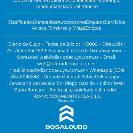
Cartas del lector
Opinion
Sociales
Salud
Tecnología
Tendencia
Estado del tránsito
Clasificados
Inmuebles
Automotores
Empleos
Servicios
Avisos Fúnebres y Misas
Edictos
Diario de Cuyo - Fecha de Inicio: 11/2003 - Dirección:
Av. Alem Sur 1639. Esquina Lateral de Circunvalación -
Contacto:
web@diariodecuyo.com.ar
- Email:
web@diariodecuyo.com.ar
/
publicidad@diariodecuyo.com.ar
-
Whatsapp: (054)
264 5045343 - Gerente General: Pablo Dellazoppa -
Secretario de Redacción: Diego Castillo - Editor Web:
Mario Romero - Empresa propietaria del medio -
FRANCISCO MONTES S.A.C.I.F.