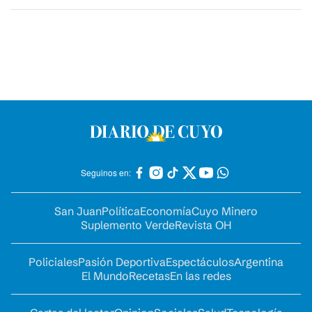
Seguinos en:
San Juan
Política
Economía
Cuyo Minero
Suplemento Verde
Revista OH
Policiales
Pasión Deportiva
Espectáculos
Argentina
El Mundo
Recetas
En las redes