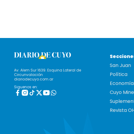
Seccione
San Juan
Av. Alem Sur 1639. Esquina Lateral de
Política
Circunvalación
diariodecuyo.com.ar
Economía
Siguenos en:
Cuyo Mine
Suplemen
Revista O