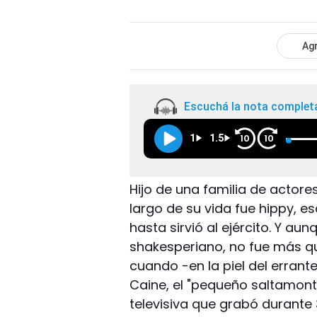
Agr
Escuchá la nota complet
1
1.5
10
10
Hijo de una familia de actor
largo de su vida fue hippy, esc
hasta sirvió al ejército. Y a
shakesperiano, no fue más q
cuando -en la piel del erra
Caine, el "pequeño saltamont
televisiva que grabó durante 