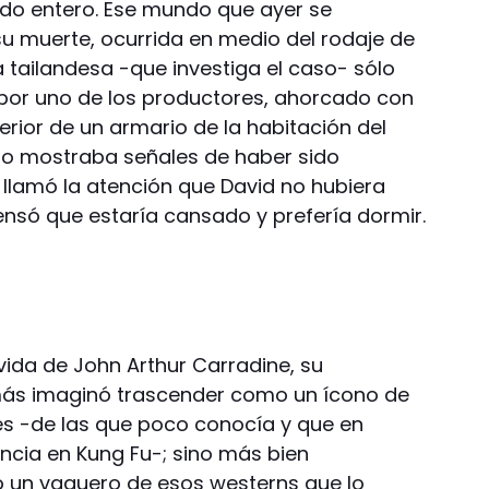
ndo entero. Ese mundo que ayer se
su muerte, ocurrida en medio del rodaje de
ía tailandesa -que investiga el caso- sólo
por uno de los productores, ahorcado con
terior de un armario de la habitación del
no mostraba señales de haber sido
, llamó la atención que David no hubiera
nsó que estaría cansado y prefería dormir.
 vida de John Arthur Carradine, su
más imaginó trascender como un ícono de
ales -de las que poco conocía y que en
encia en Kung Fu-; sino más bien
o un vaquero de esos westerns que lo