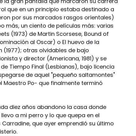
de la gran pantalla que marcaron su carrera
ol que en un principio estaba destinado a
ieron por sus marcados rasgos orientales)
o más, un ciento de películas más: varias
ts (1973) de Martin Scorsese, Bound of
 nominación al Oscar) o El huevo de la
 (1977); otras olvidables de bajo
nista y director (Americana, 1981) y se
o de Tiempo Final (Lesbianas), bajo licencia
espegarse de aquel "pequeño saltamontes"
 el Maestro Po- que finalmente terminó
Cada diez años abandono la casa donde
 llevo a mi perro y lo que quepa en el
 Carradine, que ayer emprendió su último
sterio.