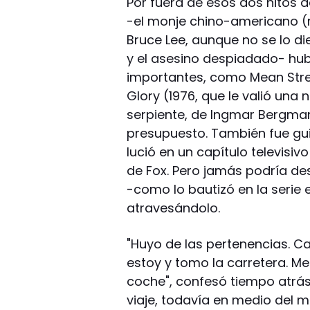
Por fuera de esos dos hitos 
-el monje chino-americano (r
Bruce Lee, aunque no se lo d
y el asesino despiadado- hub
importantes, como Mean Stree
Glory (1976, que le valió una
serpiente, de Ingmar Bergman
presupuesto. También fue guio
lució en un capítulo televisiv
de Fox. Pero jamás podría d
-como lo bautizó en la serie
atravesándolo.
"Huyo de las pertenencias. 
estoy y tomo la carretera. Me
coche", confesó tiempo atrás
viaje, todavía en medio del mi