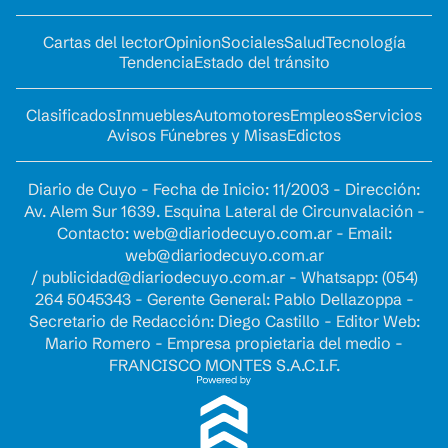
Cartas del lector
Opinion
Sociales
Salud
Tecnología
Tendencia
Estado del tránsito
Clasificados
Inmuebles
Automotores
Empleos
Servicios
Avisos Fúnebres y Misas
Edictos
Diario de Cuyo - Fecha de Inicio: 11/2003 - Dirección:
Av. Alem Sur 1639. Esquina Lateral de Circunvalación -
Contacto:
web@diariodecuyo.com.ar
- Email:
web@diariodecuyo.com.ar
/
publicidad@diariodecuyo.com.ar
-
Whatsapp: (054)
264 5045343 - Gerente General: Pablo Dellazoppa -
Secretario de Redacción: Diego Castillo - Editor Web:
Mario Romero - Empresa propietaria del medio -
FRANCISCO MONTES S.A.C.I.F.