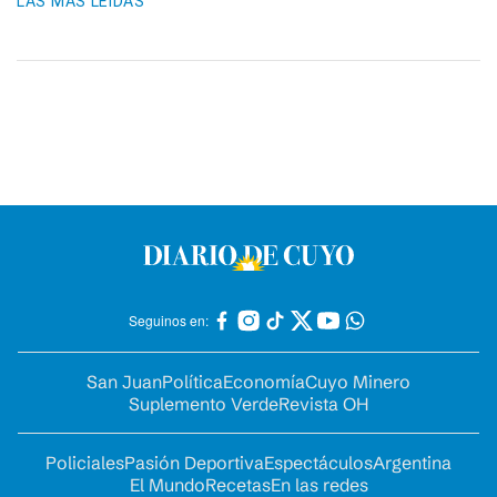
LAS MÁS LEIDAS
Seguinos en:
San Juan
Política
Economía
Cuyo Minero
Suplemento Verde
Revista OH
Policiales
Pasión Deportiva
Espectáculos
Argentina
El Mundo
Recetas
En las redes