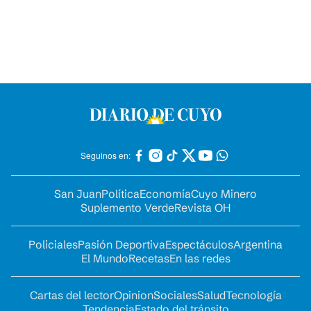
Seguinos en:
San Juan
Política
Economía
Cuyo Minero
Suplemento Verde
Revista OH
Policiales
Pasión Deportiva
Espectáculos
Argentina
El Mundo
Recetas
En las redes
Cartas del lector
Opinion
Sociales
Salud
Tecnología
Tendencia
Estado del tránsito