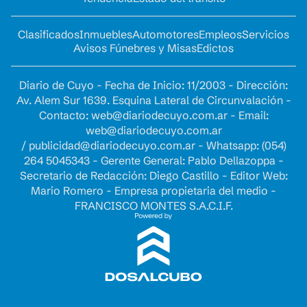
Clasificados
Inmuebles
Automotores
Empleos
Servicios
Avisos Fúnebres y Misas
Edictos
Diario de Cuyo - Fecha de Inicio: 11/2003 - Dirección:
Av. Alem Sur 1639. Esquina Lateral de Circunvalación -
Contacto:
web@diariodecuyo.com.ar
- Email:
web@diariodecuyo.com.ar
/
publicidad@diariodecuyo.com.ar
-
Whatsapp: (054)
264 5045343 - Gerente General: Pablo Dellazoppa -
Secretario de Redacción: Diego Castillo - Editor Web:
Mario Romero - Empresa propietaria del medio -
FRANCISCO MONTES S.A.C.I.F.