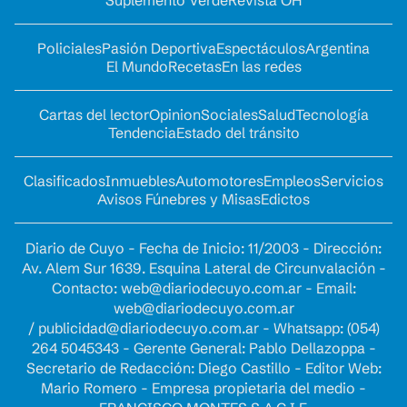
Policiales
Pasión Deportiva
Espectáculos
Argentina
El Mundo
Recetas
En las redes
Cartas del lector
Opinion
Sociales
Salud
Tecnología
Tendencia
Estado del tránsito
Clasificados
Inmuebles
Automotores
Empleos
Servicios
Avisos Fúnebres y Misas
Edictos
Diario de Cuyo - Fecha de Inicio: 11/2003 - Dirección:
Av. Alem Sur 1639. Esquina Lateral de Circunvalación -
Contacto:
web@diariodecuyo.com.ar
- Email:
web@diariodecuyo.com.ar
/
publicidad@diariodecuyo.com.ar
-
Whatsapp: (054)
264 5045343 - Gerente General: Pablo Dellazoppa -
Secretario de Redacción: Diego Castillo - Editor Web:
Mario Romero - Empresa propietaria del medio -