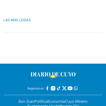
LAS MÁS LEIDAS
Seguinos en:
San Juan
Política
Economía
Cuyo Minero
Suplemento Verde
Revista OH