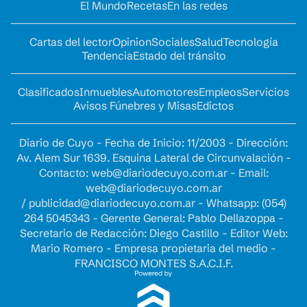
El Mundo
Recetas
En las redes
Cartas del lector
Opinion
Sociales
Salud
Tecnología
Tendencia
Estado del tránsito
Clasificados
Inmuebles
Automotores
Empleos
Servicios
Avisos Fúnebres y Misas
Edictos
Diario de Cuyo - Fecha de Inicio: 11/2003 - Dirección:
Av. Alem Sur 1639. Esquina Lateral de Circunvalación -
Contacto:
web@diariodecuyo.com.ar
- Email:
web@diariodecuyo.com.ar
/
publicidad@diariodecuyo.com.ar
-
Whatsapp: (054)
264 5045343 - Gerente General: Pablo Dellazoppa -
Secretario de Redacción: Diego Castillo - Editor Web:
Mario Romero - Empresa propietaria del medio -
FRANCISCO MONTES S.A.C.I.F.