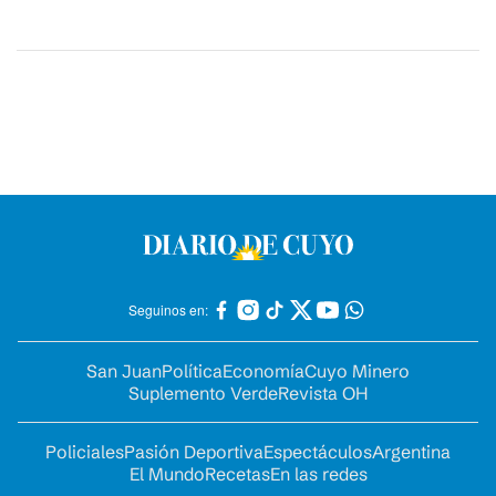
Seguinos en:
San Juan
Política
Economía
Cuyo Minero
Suplemento Verde
Revista OH
Policiales
Pasión Deportiva
Espectáculos
Argentina
El Mundo
Recetas
En las redes