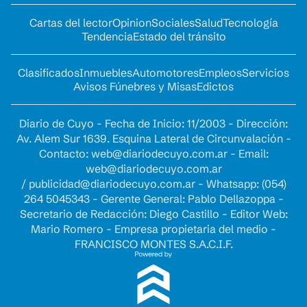
Cartas del lector
Opinion
Sociales
Salud
Tecnología
Tendencia
Estado del tránsito
Clasificados
Inmuebles
Automotores
Empleos
Servicios
Avisos Fúnebres y Misas
Edictos
Diario de Cuyo - Fecha de Inicio: 11/2003 - Dirección:
Av. Alem Sur 1639. Esquina Lateral de Circunvalación -
Contacto:
web@diariodecuyo.com.ar
- Email:
web@diariodecuyo.com.ar
/
publicidad@diariodecuyo.com.ar
-
Whatsapp: (054)
264 5045343 - Gerente General: Pablo Dellazoppa -
Secretario de Redacción: Diego Castillo - Editor Web:
Mario Romero - Empresa propietaria del medio -
FRANCISCO MONTES S.A.C.I.F.