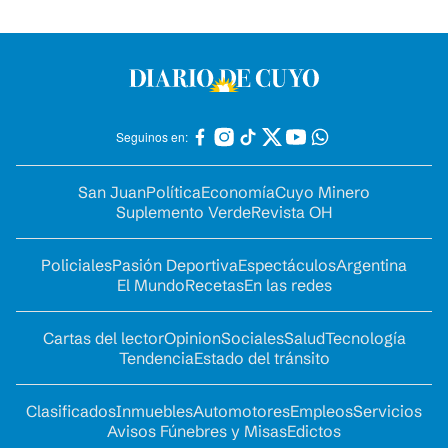
Seguinos en:
San Juan
Política
Economía
Cuyo Minero
Suplemento Verde
Revista OH
Policiales
Pasión Deportiva
Espectáculos
Argentina
El Mundo
Recetas
En las redes
Cartas del lector
Opinion
Sociales
Salud
Tecnología
Tendencia
Estado del tránsito
Clasificados
Inmuebles
Automotores
Empleos
Servicios
Avisos Fúnebres y Misas
Edictos