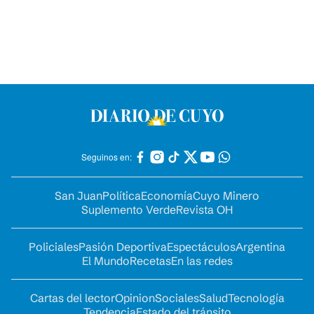
Seguinos en:
San Juan
Política
Economía
Cuyo Minero
Suplemento Verde
Revista OH
Policiales
Pasión Deportiva
Espectáculos
Argentina
El Mundo
Recetas
En las redes
Cartas del lector
Opinion
Sociales
Salud
Tecnología
Tendencia
Estado del tránsito