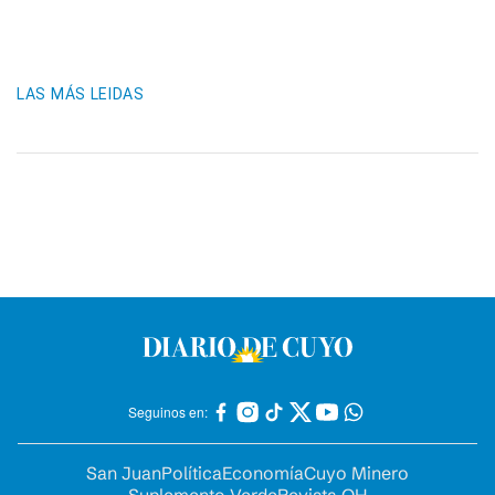
LAS MÁS LEIDAS
Seguinos en:
San Juan
Política
Economía
Cuyo Minero
Suplemento Verde
Revista OH