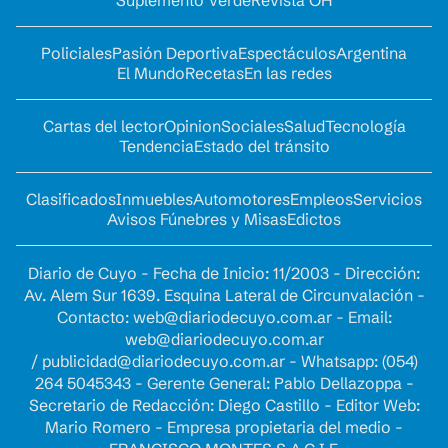
Policiales
Pasión Deportiva
Espectáculos
Argentina
El Mundo
Recetas
En las redes
Cartas del lector
Opinion
Sociales
Salud
Tecnología
Tendencia
Estado del tránsito
Clasificados
Inmuebles
Automotores
Empleos
Servicios
Avisos Fúnebres y Misas
Edictos
Diario de Cuyo - Fecha de Inicio: 11/2003 - Dirección:
Av. Alem Sur 1639. Esquina Lateral de Circunvalación -
Contacto:
web@diariodecuyo.com.ar
- Email:
web@diariodecuyo.com.ar
/
publicidad@diariodecuyo.com.ar
-
Whatsapp: (054)
264 5045343 - Gerente General: Pablo Dellazoppa -
Secretario de Redacción: Diego Castillo - Editor Web:
Mario Romero - Empresa propietaria del medio -